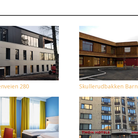
enveien 280
Skullerudbakken Bar