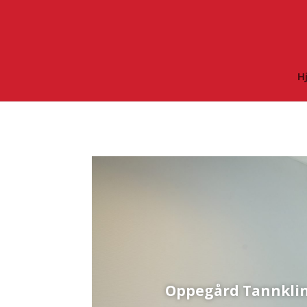
H
Oppegård Tannkli