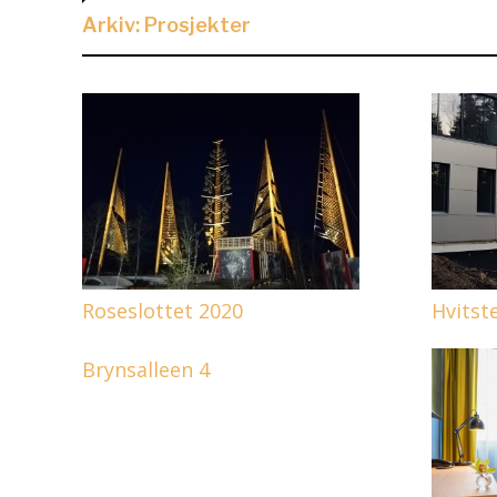
Arkiv: Prosjekter
Roseslottet 2020
Hvitst
Brynsalleen 4